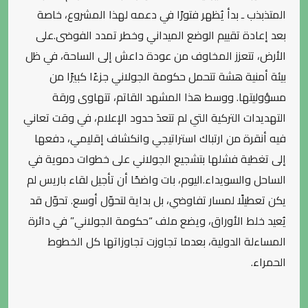
المتذبذب ـ بدأ يُظهر فتورًا في دعمه لهذا المشروع، خاصة
بعد إعادة تقييم الوضع الميداني وخطر تمدد الفوضى.على
الأرض، تتعزز المخاوف من عودة داعش إلى الساحة، في ظل
بيئة أمنية هشة تتحمل حكومة الجولاني جزءًا كبيرًا من
مسؤوليتها. ووسط هذا المشهد القاتم، تتهاوى ورقة
التهديدات التركية التي لم تتعدَ حدود الإعلام، في وقت تعاني
فيه أنقرة من ارتباك استراتيجي وانكشاف إقليمي، دفعها
إلى تغطية فشلها بتشجيع الجولاني على خطوات دموية في
الساحل والسويداء.اليوم، بات واضحًا أن تأجيل لقاء باريس لم
يكن تعطيلًا لمسار تفاوضي، بل بداية لتحوّل أوسع. تحوّل قد
يُعيد خلط الأوراق، ويضع ملف “حكومة الجولاني” في دائرة
المساءلة الدولية، بعدما تجاوزت تجاوزاتها كل الخطوط
الحمراء.