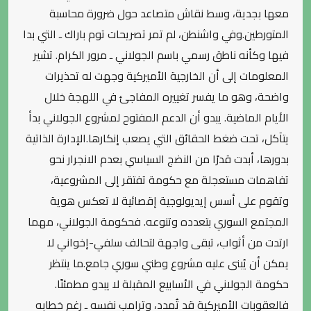
معها بجدية، وسط نقاش متصاعد حول ضرورة محاسبة
المتورطين.وفي واشنطن، لم تمر تصريحات توم باراك ـ التي بدا
فيها وكأنه ناطق رسمي باسم الجولاني ـ مرور الكرام. تشير
المعلومات إلى أن الخارجية الأميركية وجهت له تحذيرات
واضحة، وهو ما يفسر تغييره المفاجئ في اللهجة خلال
الأيام الماضية. يبدو أن الدعم المفتوح لمشروع الجولاني بدأ
يتآكل، تحت ضغط الحقائق التي يصعب إنكارها.الإدارة الذاتية
بدورها، أبدت قدرًا من النضج السياسي بعدم الانجرار نحو
تفاهمات مستعجلة مع حكومة تفتقر إلى المشروعية،
وتقوم على أسس إيديولوجية إقصائية لا تعكس هوية
المجتمع السوري بتعدده وتنوعه. فحكومة الجولاني، مهما
ارتدت من أثواب، تبقى واجهة لتحالف سلفي-إخواني لا
يمكن أن يُبنى عليه مشروع وطني سوري جامع.ما ينتظر
حكومة الجولاني في الأسابيع المقبلة لا يبدو مطمئنًا.
فالعقوبات الأميركية قد تُمدد، وترامب نفسه ـ رغم خطابه