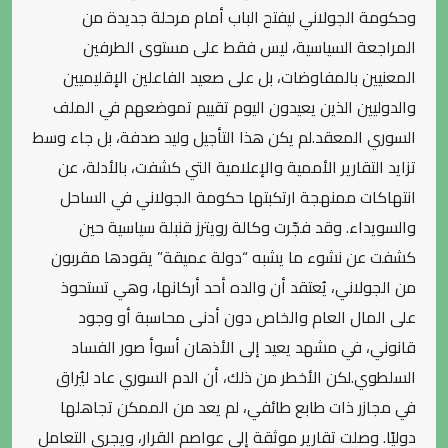
وحكومة الجولاني ليفتح الباب أمام مرحلة جديدة من
المراجعة السياسية، ليس فقط على مستوى الطرفين
المعنيين بالمفاوضات، بل على صعيد الفاعلين الإقليميين
والدوليين الذين يعيدون اليوم تقييم تموضعهم في الملف
السوري المعقد.لم يكن هذا التأجيل وليد صدفة، بل جاء وسط
تزايد التقارير الأممية والإعلامية التي كشفت، بالأدلة، عن
انتهاكات ممنهجة ارتكبتها حكومة الجولاني في الساحل
والسويداء. وقد فجّرت وكالة رويترز قنبلة سياسية حين
كشفت عن نشوء ما يشبه “دولة عميقة” يقودها مقربون
من الجولاني، يُعتقد أن والده أحد أركانها، وهي تستحوذ
على المال العام والخاص دون أدنى محاسبة أو وجود
قانوني، في مشهد يعيد إلى الأذهان أسوأ صور الفساد
السلطوي.لكن الأخطر من ذلك، أن الدم السوري عاد ليُراق
في مجازر ذات طابع طائفي، لم يعد من الممكن تجاهلها
دوليًا. وصلت تقارير موثقة إلى عواصم القرار، ويجري التعامل