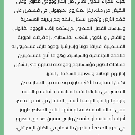
بقيت الأجزاء الأخرى تعاني من إنكار وجودي مطبق. وعلى
النقيض من ذلك، ركز المشروع الصهيوني في فلسطين على
قضم الأرض وتهجير السكان، لكنه رغم بربريته العسكرية
وسياسات الفصل العنصري لم يستطع إلغاء الوجود القانوني
والثقافي واللغوي للشعب الفلسطيني، إذ فرضت الحيوية
الفلسطينية اعترافاً دولياً وإسرائيلياً بوجود طرف فلسطيني له
ملامحه الاجتماعية والسياسية، وهو ما أتاح للفلسطينيين
مساحات لتطوير مؤسساتهم ومواصلة نضالهم حتى تشكيل
إدارتهم الوطنية وسعيهم لاستكمال التحرر.
تكمن المفارقة الأكثر خطورة وصدمة في المقارنة بين
القضيتين في سلوك النخب السياسية والثقافية والحزبية
وتوجهاتها نحو الهدف الأسمى المتمثل في تقرير المصير.
ففي الحالة الفلسطينية، لم يشهد التاريخ المعاصر ظهور
أحزاب أو ساسة أو مثقفين وازنين يقفون ضد حق شعبهم
في تقرير المصير أو ينادون بالاندماج في الكيان الإسرائيلي،