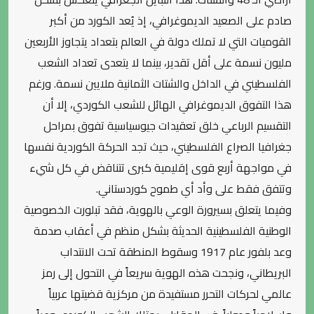
صادم على الصعيد الديموغرافي، إذ يُعد الكورد من أكبر
القوميات التي لا تملك دولة في العالم بتعداد يتجاوز الأربعين
مليون نسمة على أقل تقدير، بينما لا يتعدى تعداد الشعب
الفلسطيني في الداخل والشتات الثمانية ملايين نسمة. ورغم
هذا التفوق الديموغرافي الهائل للشعب الكوردي، إلا أن
التقسيم الرباعي خلق تعقيدات جيوسياسية تفوق بمراحل
جغرافيا الصراع الفلسطيني، حيث تجد الحركة الكوردية نفسها
في مواجهة أربع قوى إقليمية كبرى تتناقض في كل شيء
وتتفق فقط على وأد أي طموح كوردستاني.
وفيما يتعلق بسيرورة الوعي بالهوية، فقد تبلورت الخصوصية
الوطنية الفلسطينية الحديثة بشكل منظم في أعقاب صدمة
وعد بلفور عام 1917 وسقوط المنطقة تحت الانتداب
البريطاني، ونجحت هذه الهوية سريعاً في التحول إلى رمز
عالمي لحركات التحرر مستفيدة من مركزية قضيتها عربياً