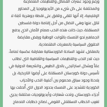
ورغم وجود عشرات الفصائل والتنظيمات المتصارعة
والمختلفة على كل شيء من الأيديولوجيا إلى المحاور
الإقليمية، إلا أنها تلتقي وتتفق على نقطة جوهرية ثابتة لا
تنازل عنها وهي النضال من أجل إقامة دولة فلسطين
المستقلة، حيث كانت هذه النخب صمام الأمان الذي يدفع
الجماهير نحو التمسك بالثوابت الوطنية ورفض مقايضة
الحقوق السياسية بالمغريات الاقتصادية.
بالمقابل، تشهد الساحة الكوردستانية مفارقة عكسية تماماً،
حيث تندر النخب والتنظيمات السياسية والثقافية التي تطالب
علناً وبشكل استراتيجي بالحق الطبيعي والشريعة الدولية في
تأسيس دولة كوردستان المستقلة على أرضها التاريخية، بل
يلاحظ وجود سباق محموم بين أغلبية النخب والأحزاب
الكوردية للتشديد على التمسك بحدود الدول التي أُلحقت بها
أجزاء كوردستان، وتحت شعارات وأيديولوجيات مختلفة يجري
تغييب الخطاب الاستقلالي القومي لصالح خطابات الاندماج