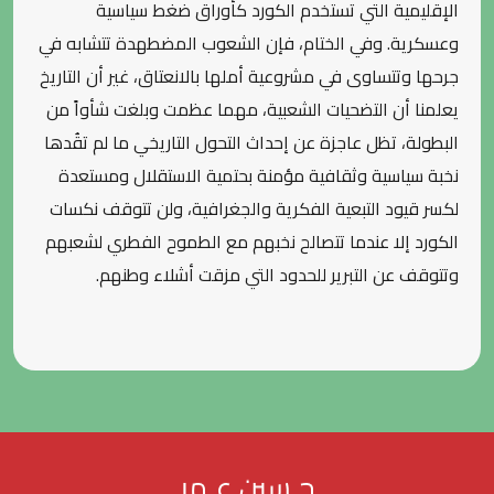
الإقليمية التي تستخدم الكورد كأوراق ضغط سياسية
وعسكرية. وفي الختام، فإن الشعوب المضطهدة تتشابه في
جرحها وتتساوى في مشروعية أملها بالانعتاق، غير أن التاريخ
يعلمنا أن التضحيات الشعبية، مهما عظمت وبلغت شأواً من
البطولة، تظل عاجزة عن إحداث التحول التاريخي ما لم تقُدها
نخبة سياسية وثقافية مؤمنة بحتمية الاستقلال ومستعدة
لكسر قيود التبعية الفكرية والجغرافية، ولن تتوقف نكسات
الكورد إلا عندما تتصالح نخبهم مع الطموح الفطري لشعبهم
وتتوقف عن التبرير للحدود التي مزقت أشلاء وطنهم.