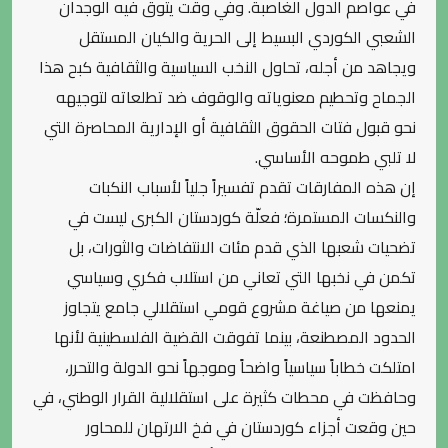
في عواصم الدول الغاصبة. وفي وقت يتوق فيه الوجدان
الشعبي الكوردي البسيط إلى الحرية والكيان المستقل
ويجاهد من أجله، تحاول النخب السياسية والثقافية كبح هذا
الجماح وتحطيم معنوياته والوقوف ضد تطلعاته لتوجيهه
نحو قبول فتات الحقوق الثقافية أو الإدارية المحاصرة التي
لا تلبي طموحه الأساسي.
إن هذه المفارقات تقدم تفسيراً جلياً لأسباب النكبات
والنكسات المستمرة؛ فعلّة كوردستان الكبرى ليست في
تضحيات شعبها الذي قدم مئات الانتفاضات والثورات، بل
تكمن في نخبها التي تعاني من استلاب فكري وسياسي
يمنعها من صياغة مشروع قومي استقلالي جامع يتجاوز
الحدود المصطنعة، بينما تفوقت القضية الفلسطينية لأنها
امتلكت خطاباً سياسياً واضحاً وموجهاً نحو الدولة والتحرر،
وحافظت في محطات كثيرة على استقلالية القرار الوطني، في
حين وقعت أجزاء كوردستان في فخ الارتهان للمحاور