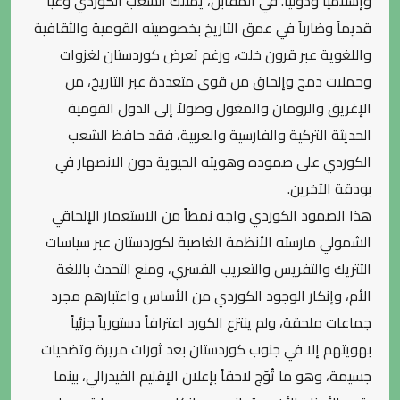
وإسلامياً ودولياً. في المقابل، يمتلك الشعب الكوردي وعياً
قديماً وضارباً في عمق التاريخ بخصوصيته القومية والثقافية
واللغوية عبر قرون خلت، ورغم تعرض كوردستان لغزوات
وحملات دمج وإلحاق من قوى متعددة عبر التاريخ، من
الإغريق والرومان والمغول وصولاً إلى الدول القومية
الحديثة التركية والفارسية والعربية، فقد حافظ الشعب
الكوردي على صموده وهويته الحيوية دون الانصهار في
بودقة الآخرين.
هذا الصمود الكوردي واجه نمطاً من الاستعمار الإلحاقي
الشمولي مارسته الأنظمة الغاصبة لكوردستان عبر سياسات
التتريك والتفريس والتعريب القسري، ومنع التحدث باللغة
الأم، وإنكار الوجود الكوردي من الأساس واعتبارهم مجرد
جماعات ملحقة، ولم ينتزع الكورد اعترافاً دستورياً جزئياً
بهويتهم إلا في جنوب كوردستان بعد ثورات مريرة وتضحيات
جسيمة، وهو ما تُوّج لاحقاً بإعلان الإقليم الفيدرالي، بينما