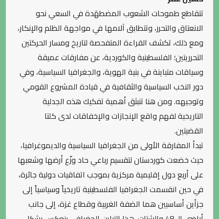
تتقاطع طموحات الشعوب المضطهَدة في السعي نحو
الانعتاق والتحرر، وتتطابق آلامها في مواجهة الظلم والإنكار،
ومع ذلك، تكشف القراءة المتفحصة لتاريخ ومسار الحركتين
التحرريتين؛ الفلسطينية والكوردية، عن مفارقات عميقة
وسياقات متباينة في بنية الهوية، والجغرافيا السياسية، وفي
دور النخب السياسية والثقافية في قيادة المشروع القومي
وتوجيهه. ومن هنا تنبثق أهمية تفكيك هذه الجدلية
التاريخية لفهم واقع الإنجازات والإخفاقات لدى كلتا
القضيتين.
تبدأ المفارقة الأولى من الجغرافيا السياسية والديموغرافيا،
حيث خضعت كوردستان لتقسيم رباعي حاد وزّع أرضها وشعبها
على أربع دول إقليمية مركزية بموجب اتفاقيات دولية جائرة،
في حين انقسمت الجغرافيا الفلسطينية تاريخياً وسياسياً إلى
جزأين أساسيين هما الضفة الغربية وقطاع غزة، إلى جانب
أراضي الـ 48 والشتات. هذا التباين الجغرافي ينعكس بشكل