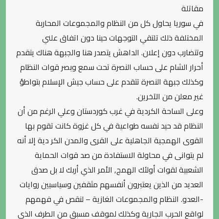
مقاتلة
في سوريا يحاول كل من النظام والمجموعات المحاربة
المختلفة ذلك تلتقي التوجهات حينا دون اتفاق علني
وتتضارب دون إعلان. الداهش يتصدر هنا والجبهة هناك يتقدم
أحرار الشام على حساب النصرة تحت سمع وبصر قوات النظام
وكذلك جبهة النصرة تتقدم على حساب جيش الإسلام بتواطؤ
غير معلن من الآخرين.
وعلى
الساحة الكردية في غرب كوردستان وعلي الرغم من أن
النظام قد حيد نفسه طواعية في كل غزوة كانت تقوم بها
القوى الهمجية الجاهلية على القرى والمدن الكر دية إلا أنه
لم يتوانى في محاولة الاستفادة من صد قوات الحماية
الشعبية لقوات أولئك الهمج, الأمر الذي أربك لا بل صدق
العديد من الذين يعتبرون أنفسهم مثقفين وسياسيين روايات
-العدو. النظام والمجموعات الغازية – لنقص في فهمهم
لواقع الحرب الجارية وكذلك لموقف مسبق من الطرف الذي