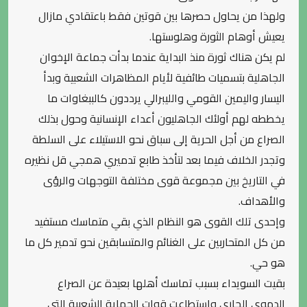
ولهذا من يحاول حصرها بين قوتين فقط باعتقادي مازال
يعيش أوهام الثورة وهلوستها.
لم يكن هناك ثورة منذ البداية عندما بدأت جماعة الإخوان
الجاهلية بتسميات طائفية لأيام المظاهرات الشعبية وبدأ
اليسار واليمين القومي والليبرالي يرددون كالببغاوات ما
يخططه لهم أولئك الجاهليون أعداء الإنسانية وحول بذلك
الصراع من أجل الحرية إلى سباق نحو الاستيلاء على السلطة
وتجدر الخلاف فيما بعد لتأخذ طابع تدميري همجي قل نظيره
في التاريخ بين مجموعة قوى مختلفة التوجهات والرؤى
والأهداف.
وإحدى تلك القوى هو النظام الذي بقي متماسك مستفيد
من كل المتحاربين على الغنائم والمتسابقين نحو تدمير كل ما
هو حي.
بقيت السويداء بسبب تماسك أهلها بعيدة عن الصراع
الدموي الجاري واستطاعت قوات الحماية الشعبية التي