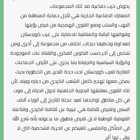
يخوض حرب دفاعية ضد تلك المجموعات.
المعارك الدفاعية الجارية هي لأجل حماية المنطقة من
النهب والسلب ومنع القوى الهمجية من فرض رؤيتها
وقوانينها البالية والمنافية للحضارة على غرب كوردستان.
للعداوة وخطرها درجات, تختلف من مجموعة إلى أخرى ومن
شخص إلى آخر حسب التكوين الفكري والقناة عات الموجودة
والرؤية السياسية والارتباط بما يجري على الأرض. الجماعات
الغازية لغرب كوردستان تحت حجة التحرر, من الخطورة بحيث
يمكن معها تهجير كامل الشعب الكردي من دياره وبيته, لأن
تلك القوى بعقليتها البدوية الجاهلية تحول الحياة إلى موت
في كل مناطق تواجدها تعيد عجلة التاريخ إلى الوراء آلاف
السنين وتفرض ثقافة هي غربية عن ثقافة الكردي وقناعته
القومية الوطنية لا بل تفرض بتطبيق ما يدعونه بأنه شرع الله
في المأكل والملبس, ناهيكم عن الحرية الشخصية التي لا
يبقى لها أثر,