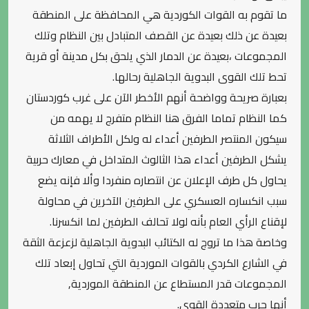
ما تقوم به القوات الكوردية هي المحافظة على المنطقة
بعيدة عن ذلك بعيدة عن القصف المتبادل بين النظام وتلك
المجموعات ،بعيدة عن الدمار الذي يلحق بكل مدينة أو قرية
تحط تلك القوى البدوية الجاهلية رحالها.
بعبارة صريحة وواضحة أنهم الأخطر الآن على غرب كوردستان
كما النظام تماما الفرق هنا النظام متفرج لا يهمه من
سيكون المنتصر الطرفين أعداء له ولكل الأطراف الثلاثة
يشكل الطرفين أعداء هذا الثالوث المتداخل في معارك حربية
يحاول كل طرف الإعلان عن انتصاره منفردا وألا فإنه يضع
سبب انكساره العسكري على الطرفين الآخرين في محاولة
لإقناع الرأي العام بأنه لولا تحالف الطرفين لما انكسرنا.
وخاصة هذا ما تروج له الكتائب البدوية الجاهلية لزعزعة الثقة
في الشارع الكردي بالقوات الموردية التي تحاول إبعاد تلك
المجموعات قدر المستطاع عن المنطقة الموردية,
أنها حرب متعددة القوى.