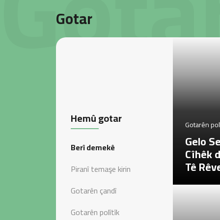
Gota
Gotar
Hemû gotar
Gotarên polî
Gelo S
Berî demekê
Cîhêk 
Tê Rêve
Piranî temaşe kirin
Gotarên çandî
Gotarên polîtîk