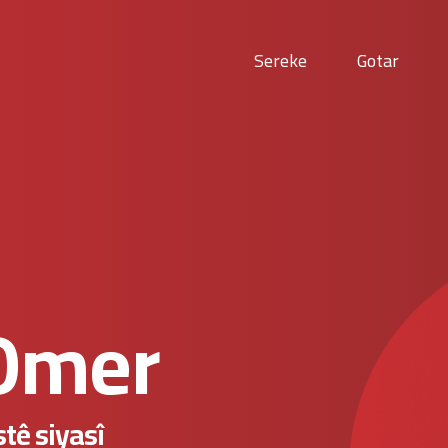
Sereke
Gotar
Omer
stê siyasî