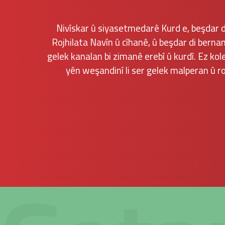
Nivîskar û siyasetmedarê Kurd e, beşdar di
Rojhilata Navîn û cîhanê, û beşdar di bernam
gelek kanalan bi zimanê erebî û kurdî. Ez ko
yên weşandinî li ser gelek malperan û r