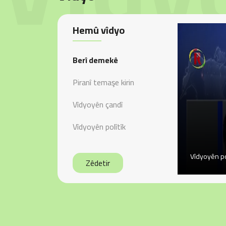
Hemû vîdyo
Berî demekê
Piranî temaşe kirin
Vîdyoyên çandî
Vîdyoyên polîtîk
Vîdyoyên po
Zêdetir