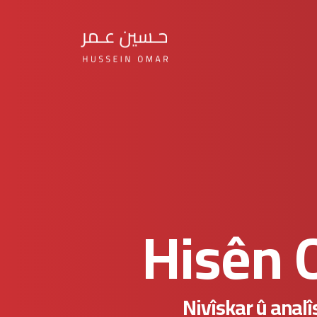
Hisên 
Nivîskar û analî