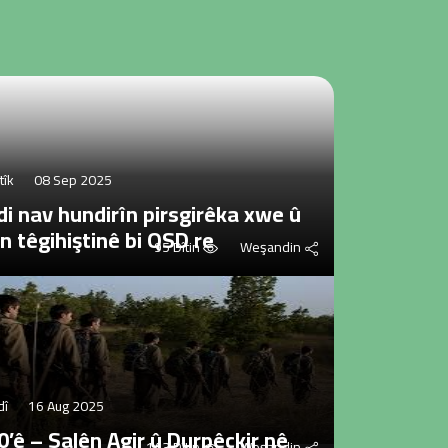
tîk
08 Sep 2025
 di nav hundirîn pirsgirêka xwe û
n têgihiştinê bi QSD re
95 Dîtin
Weşandin
dî
16 Aug 2025
0’ê – Salên Agir û Durpêçkir nê
143 Dîtin
Weşandin