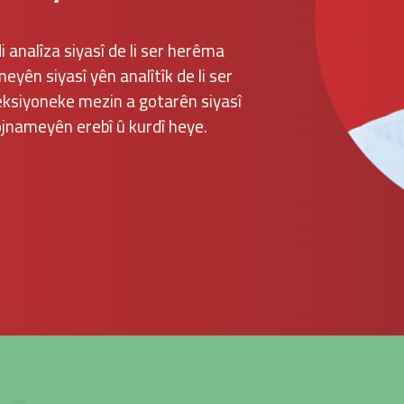
 analîza siyasî de li ser herêma
eyên siyasî yên analîtîk de li ser
leksiyoneke mezin a gotarên siyasî
ojnameyên erebî û kurdî heye.