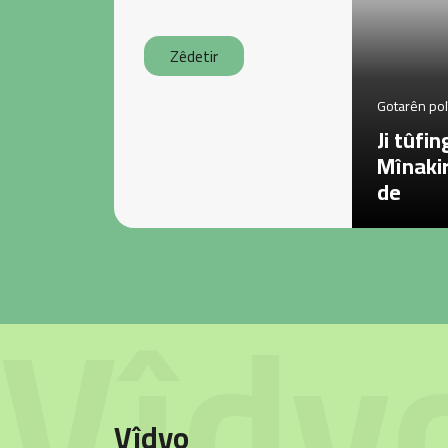
Zêdetir
Gotarên polî
Ji tûfi
Mînakir
de
Vîdy
Vîdyo