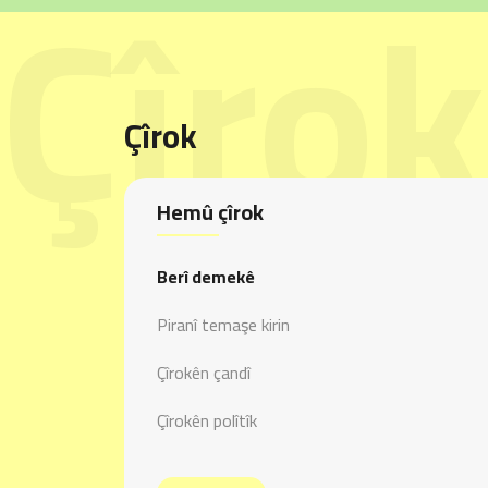
Çîrok
Çîrok
Hemû çîrok
Berî demekê
Piranî temaşe kirin
Çîrokên çandî
Çîrokên polîtîk