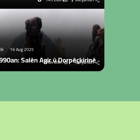
tîk
16 Aug 2025
990an: Salên Agir û Dorpêçkirinê
104 Dîtin
Weşandin