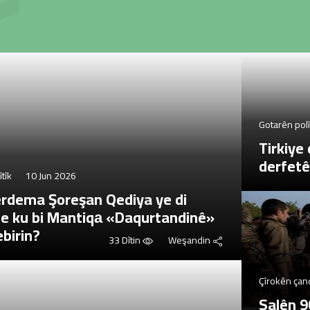
r
Gotarên polî
Tirkiye
derfetê
tîk
10 Jun 2026
erdema Şoreşan Qediya ye di
de ku bi Mantiqа «Daqurtandinê»
birin?
33 Dîtin
Weşandin
Çîrokên çan
Salên 9