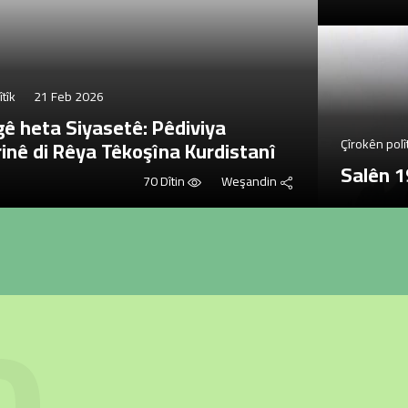
tîk
21 Feb 2026
ngê heta Siyasetê: Pêdiviya
inê di Rêya Têkoşîna Kurdistanî
Çîrokên polî
Salên 1
70 Dîtin
Weşandin
o