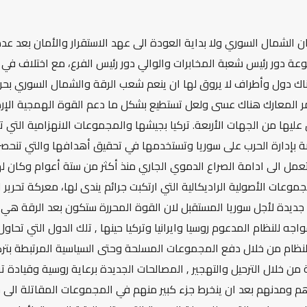
زان الشمال السوري ولا بداية العودة الى عهد الاستقرار والأمان بعد 
عة دور رئيس شعبة المخابرات والوالي دور رئيس الفرع، مع اختلاف في
اك دول وأطراف لا يروق لها ان ينعم شعب الرقة والشمال السوري بحري
مر المعارك هناك عسى ولعل تستطيع بشكل ما دعم القوة الهمجية الإر
 عليها من الجهات الأربعة. تركيا بجيشها والمجموعات الانهزامية الت
لخاصة بإدارة الحرب على سوريا وتستخدمها في تحقيق أهدافها والتي تنح
مل الى ادامة الصراع الدموي الجاري منذ أكثر من ستة أعوام وكان ل
وعات الأصولية الراديكالية التي ارتكبت جرائم يندى لها، معركة تحرير ا
يدة لأجل سوريا المستقبل لان القوة المحررة ستكون بعد الرقة هي ا
اجه للنظام المدعوم روسيا وايرانيا وتركيا حينها , تلك الدول التي تحاو
لنظام من خلال دفع المجموعات المسلحة وحتى السياسية المرتبطة بتر
من خلال الترحيل والتهجير , المصالحات الجديدة برعاية روسية وقيادة 
 ومدنهم بعد ان ينخرط جزء كبير منهم في المجموعات المقاتلة الى جا