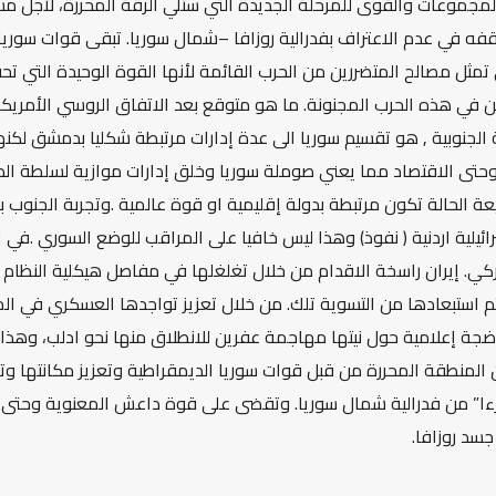
المجموعات والقوى للمرحلة الجديدة التي ستلي الرقة المحررة، لأجل 
فه في عدم الاعتراف بفدرالية روزافا –شمال سوريا. تبقى قوات سوري
ي تمثل مصالح المتضررين من الحرب القائمة لأنها القوة الوحيدة التي ت
ين في هذه الحرب المجنونة. ما هو متوقع بعد الاتفاق الروسي الأمريك
الجنوبية , هو تقسيم سوريا الى عدة إدارات مرتبطة شكليا بدمشق لكن
تى الاقتصاد مما يعني صوملة سوريا وخلق إدارات موازية لسلطة الدو
يعة الحالة تكون مرتبطة بدولة إقليمية او قوة عالمية .وتجربة الجنوب ب
يلية اردنية ( نفوذ) وهذا ليس خافيا على المراقب للوضع السوري .في ا
لتركي. إيران راسخة الاقدام من خلال تغلغلها في مفاصل هيكلية النظا
تم استبعادها من التسوية تلك. من خلال تعزيز تواجدها العسكري في ال
ق ضجة إعلامية حول نيتها مهاجمة عفرين للانطلاق منها نحو ادلب، وهذا 
ن المنطقة المحررة من قبل قوات سوريا الديمقراطية وتعزيز مكانتها و
زءا” من فدرالية شمال سوريا. وتقضى على قوة داعش المعنوية وحتى
سد روزافا.