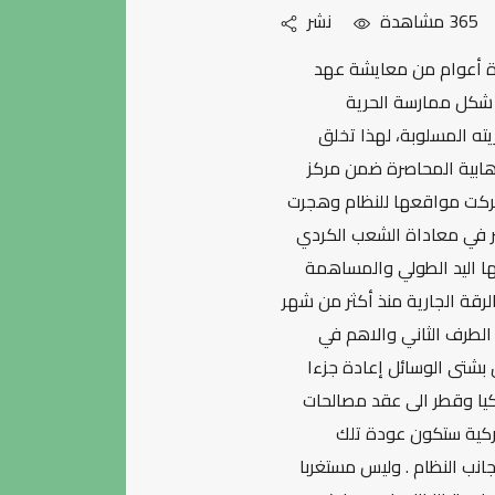
365 مشاهدة
نشر
عدة أعوام من معايشة عهد
 شكل ممارسة الحرية
ته المسلوبة، لهذا تخلق
هابية المحاصرة ضمن مركز
ي تركت مواقعها للنظام وهجرت
صر في معاداة الشعب الكردي
ها اليد الطولي والمساهمة
لرقة الجارية منذ أكثر من شهر
لطرف الثاني والاهم في
ل بشتى الوسائل إعادة جزءا
كيا وقطر الى عقد مصالحات
تركية ستكون عودة تلك
نب النظام . وليس مستغربا