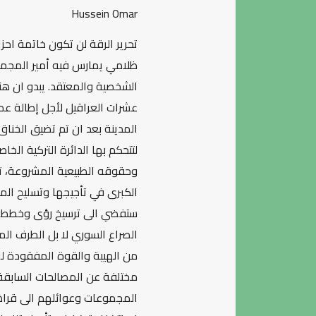
Hussein Omar
تحرير الرقة لن تكون خاتمة اح
ظلامي يمارس فيه أمير المجمو
الشخصية والمعتقد. يبدو ان هن
عشرات العراقيل لأجل إطالة ع
المدينة بعد ان تم تضيق الخناق
لتتحكم بها الدائرة التركية ا
وحقوقه الطبيعية المشروعة، تع
الكبرى في تأجيجها وتسليح المجم
ستفضي الى ترسيخ رؤى وخطط جد
الصراع السوري لا بل الطرف المو
من الهيبة والقوة المفقودة ل
مختلفة عن المصالحات السابقة 
المجموعات وعوائلهم الى قراهم