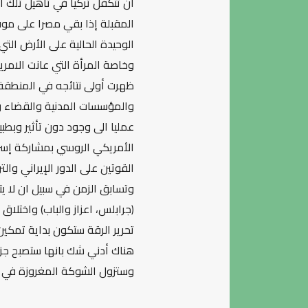
ان تتكفل تركيا في تأهيل تلك 
المقبلة إذا بقي مصرا على موق
الوحيدة الحالية على الأرض الت
وخاصة المرأة التي عانت الامر
ظهرت أولى نتائجه في المنطقة 
والمؤسسات المدنية والقضاء وح
عمليا الى وجود دون تأثير وبطب
الأمريكي الروسي بمشاركة إسرائ
القوتين على الدور الإيراني وا
وتسابق الزمن في سبيل ان لا ي
(جرابلس، اعزاز والباب) واختلا
تحرير الرقة ستكون بداية تمكي
هناك أدني شك بانها ستصبح ج
وستزول الشوكة المغروزة في ج