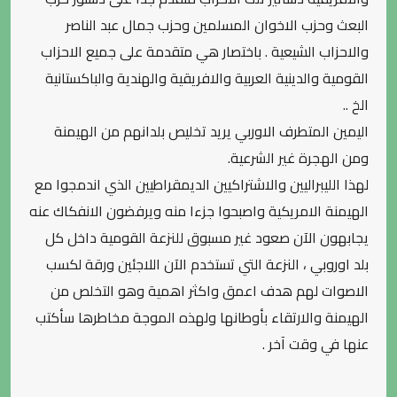
البعث وحزب الاخوان المسلمين وحزب جمال عبد الناصر
والاحزاب الشيعية . باختصار هي متقدمة على جميع الاحزاب
القومية والدينية العربية والافريقية والهندية والباكستانية
الخ ..
اليمين المتطرف الاوربي يريد تخليص بلدانهم من الهيمنة
ومن الهجرة غير الشرعية.
لهذا الليبراليين والاشتراكيين الديمقراطيين الذي اندمجوا مع
الهيمنة الامريكية واصبحوا جزءا منه ويرفضون الانفكاك عنه
يجابهون الآن صعود غير مسبوق للنزعة القومية داخل كل
بلد اوروبي ، النزعة التي تستخدم الآن اللاجئين ورقة لكسب
الاصوات لهم هدف اعمق واكثر اهمية وهو التخلص من
الهيمنة والارتقاء بأوطانها ولهذه الموجة مخاطرها سأكتب
عنها في وقت آخر .