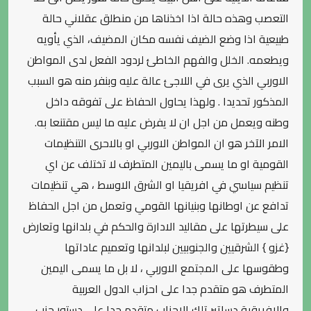
التعصب وهذه حالة اذا اخذناها من منطلق عقلاني حالة
طبيعية اذا وضع الضيف نفسه مكان المضيف، الذي يأويه
ويطعمه. الخلل والفهم الخاطئ لردود الفعل لدى المواطن
الاوربي الذي يرى في اللاجئ عالة عليه وبنفر منه هو السبب
المذكور تحديدا . ولهذا يحاول الحفاظ على تفوقه داخل
وطنه ويعمل من اجل ان لا يفرض عليه ما ليس مقتنعا به.
الامر الآخر هو ان المواطن الاوربي او بالاحرى التنظيمات
القومية او ما يسمى باليمين المتطرف لا تختلف عن اي
تنظيم سياسي في افريقيا او الشرق الاوسط ، هي تنظيمات
تدافع عن اوطانها وبنيانها القومي وتعمل من اجل الحفاظ
على سيطرتها على مقاليد الادارة والحكم في بلدانها وتعارض
{غزو } الشرقيين والجنوبيين لبلدانها وتعميم عاداتها
وطقوسها على المجتمع الاوربي ، لا بل ما يسمى اليمين
المتطرف هو متقدم جدا على احزاب الدول العربية
والافريقية دساتير تلك الاحزاب متقدم جدا على دستور حزب