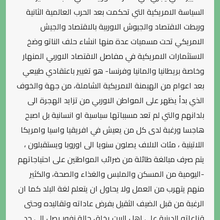
السياسة الامريكية التي تحكمت بعد الحرب العالمية الثانية
وربطت الاقتصاد والجيوش الاوربية بالاقتصاد والجيش
الامريكي تحت مسميات عدة منها انشاء حلف الناتو وضخ
الاستثمارات الامريكية في مفاصل الاقتصاد الاوربي المنهار
وخاصة بريطانيا والمانيا وفرنسا- هو تغيير باعتقادي طبيعي
بعد اعوام من الهيمنة الامريكية الشاملة، من جهة والخوف
الذي بدأ يظهر على المواطن الاوربي من تزايد الهجرة الى
بلدانهم والتي لم تعد مسبباتها سياسية او انسانية بل اصبح
هاجسا ورغبة لدى كل من يعيش في افريقيا واسيا وامريكا
اللاتينية ، مئات الالاف يصلون سنويا الى اوروبا ويستقبلون ،
يتم صرف مبالغة طائلة من ضرائب المواطنين على احتياجاتهم
-اليومية من المسكن والملبس والغذاء والصحة، والكثير
منهم يتهرب من العمل ولا يحاول ان يتعلم لغة البلد كما ان
الرغبة من قبل الضيف الثقيل بفرض عاداته وتقاليده وحتى
قناعاته الدينية على اهل البيت يخلق حالة نفور يصل الى حد