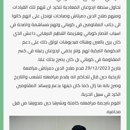
تحاول سلطة اردوغان المعادية للكرد ان تتهم تلك القيادات
ومنهم صلاح الدين دمرتاش وصباحات تونجل على انهم كانوا
الى جانب المقاومين في كوباني ولهم مساهمة واضحة في
اسباب انتصار كوباني وهزيمة التنظيم الارهابي داعش الذي
كان يرى بالعين وهناك فيديوهات توثق ذلك على دعم
الحكومة التركية لهم .ولم يخفي اردوغان رغبته في كسر
المقاومة في كوباني بل كان يصرح بذلك علنا.
بتاريخ 29/12/2023 قدم صلاح الدين دمرتاش مرافعة
تاريخية حين قال للحاكم انه يقدم مرافعته للشعب والتاريخ
وصرح بانه ما زال كما كان حينها يدعم ويساند المقاومين
الكرد في سبيل الحرية.
اقوم بترجمة مرافعته كاملة ونشرها حين صدورها من قبل
محاميه.