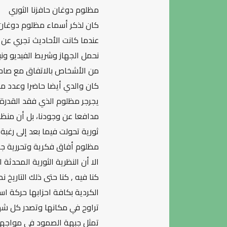
مظلوم دوغان حافزنا الثوري
كان لذكر أسماء مظلوم دوغان و
عندما كانت الأحاديث تجري عن
نحمل الجهاز وشريط الفيديو ونب
من الأشخاص بالاتفاق مع صاحب 
كان والدي أيضا حاضرا وعدد م
يجرجر مظلوم الذي فقد القدرة 
مدافعا عن وجودنا، بل أن منظ
ثورية تحولت فيما بعد إلى رغبة
مظلوم أفاق فكرية وتحررية جد
الا أن النظرية الثورية المحدث
كنا فيه , كنا حتى ذلك التاريخ 
الكردية بكافة احزابها حركة ا
تراوح في مكانها وتصدر كل شهر
تمثل جبهة الصمود في مواجهة ا