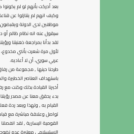
بعد أدركت بأنهم لو لم يكونوا
وكيف انهم لم يتنازلوا عن قناع
موظفين لدى الدولة ويقبضون ر
سيقول عنه انه نظام ظالم أو دك
لقد بدأنا بمراجعة ذهنيتنا ورؤيت
لأول مرة شعرت بأنني مخدوع، 
عربي سوري، أن لا أعاديه.
طرحنا حينها , مجموعة من رفا
باستهداف العناصر الخطيرة وال
أخبرنا القيادة بذلك وكنت مع ر
بدء يحقق معنا عن مصدر رؤيتنا ت
القيام به , ولهذا وبعد ردة فع
تواصل وعلاقة مباشرة مع قيادة 
القومية اليسارية , لقد انفصلن
الاستسلامي معتبرة عدم نضوج ال