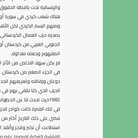
والإنسانية تحت يافطة الحقوق 
هناك شعب كردي في سوريا أو ك
ومنهم اليسار الكردي لكن الأهد
يصدره حزب العمال الكردستاني ز
الجنوبي الغربي من كردستان أو 
المفهوم وجعله متداولا.
لم يكن سهلا التخلص من الأثر ال
في الجزء الصغير من كردستان. 
دوغان ورفاقه وتعريفهم الحديث 
الحزب الذي كنا نلتقي بهم في 
1982حيث تحدث لنا عن الخطوات التي علينا القيام بها في تلك الفترة وقد خيرنا بين الانتماء لحزب العمال أو البقاء كأصدقاء.
في تلك الفترة كانت كوادر الح
مضى على ذلك التاريخ أكثر من خ
استطاعت أن تكبر وتنجز وأنقذ 
الفاشية التركية تفرضها عليه وت