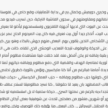
خيري دورميش وكمال بير في بداية الثمانينيات وقع خاص في نفوسنا لا
 نضالهم ومقاومتهم في سجون الفاشية التركية، حين تسريب فيديو محا
حث عن البيوت التي لديها أجهزة التلفزيون ونستسمحهم ليأذنو لنا بعر
البيت، أتذكر جيدا أول بيت نعرض فيه كان بيت المرحوم الحاج عمر عزي
ن الأشخاص اللذين يثقون بهم. البعض منهم جهش بالبكاء وهو يرى كي
على الحركة والوقوف نتيجة التعذيب الوحشي الذي تلقاه. كانت هي المر
ر بقية رفاقه لم يكن أفضل منه. لقد خلقت فينا مشاهدة مظلوم أمام 
 ثورية لمناصرة الهدف والقضية التي دفع مظلوم ورفاقه حياتهم ثمنا له
يدة أمامنا فبالرغم من أننا كنا ماركسيين ونؤمن بالثورة كطريق لخل
ة التي كونتها حزب مظلوم ورفاقه – حزب العمال الكردستاني -حركت فين
نطالب المضطهد بان يعيد لنا حقوقنا , كنا نسرد مظلوميتنا لنستدر عطف ظا
ستجداءيه بالرغم من عملها السري , حركة سلمية لا بل استسلاميه لو ش
 أو شهرين منشور من صفحتين تتحدث عن شوفينية بعض أركان النظام وو
لاحتلال الإسرائيلي . كان البعض منا يؤرقه ذلك التوصيف ولكن واقع ق