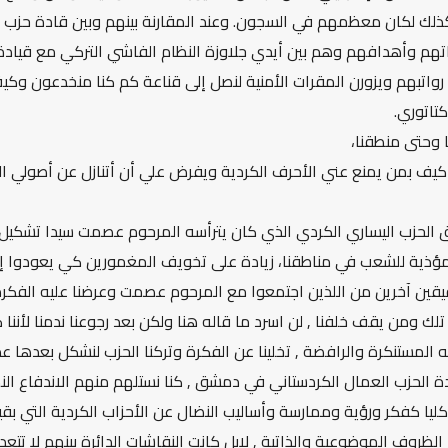
 كذلك لكان معظمهم في السجون. وعند المقارنة بينهم وبين قادة حزب 
اتهم وأهدافهم وهم بين أيدي جلاوزة النظام الفاشي التركي مع قيادة ا
واتبهم ويزورن المقرات الأمنية لنصل إلى قناعة كم كنا منخدعون و
تاتوري.
نا وحتى منطقنا،
كيف بمن يمنع عني الأحرف الكردية ويفرض علي أن أتنازل عن أصولي 
ق الحزب اليساري الكردي الذي كان يترأسه المرحوم عصمت سيدا تشكي
مؤذية للشعب في مناطقنا، زيادة على تخويف المغمورين كي يعودوا إل
فيقين آخرين من اللذين اجتمعوا مع المرحوم عصمت وعرضنا عليه الفكرة.
لك ومن يقف خلفنا , لن اسرد ما قاله هنا ولكن بعد رجوعنا ندمنا لأننا 
له المستنكرة والرافضة , تخلينا عن الفكرة وتركنا الحزب لنشكل بعده
الحزب العمال الكردستاني في دمشق , كنا نستلهم منهم الاندفاع النضال
ا كليا كفكر ورؤية وممارسة وأساليب النضال عن الأحزاب الكردية التي ب
ظروف الموضوعية والذاتية , لابل كانت النقاشات الدائرة بينهم لا تتع