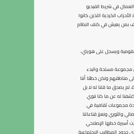
العمال في شريط الفيديو
لأحزاب الكردية اللذين كانوا
كيف بمن يعيش في كنف النظام
القومية ويسجل على هويتي،
ل مجموعة مسلحة والبدء
ى مناطقهم ولكن خطئنا أننا
 لم يصدق ما قلنا له لا بل
كشفنا له عن ما كنا ننوي
ا عدة مجموعات ثقافية في
ي والثوري ونعزز قناعاتنا
قيت أسيرة خطها الإصلاحي
دى حدود المطاليب الاجتماعية