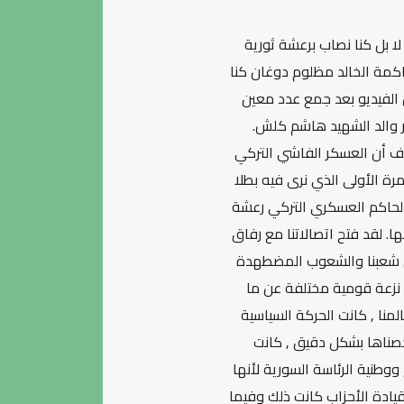
 بل كنا نصاب برعشة ثورية
كمة الخالد مظلوم دوغان كنا
ض الفيديو بعد جمع عدد معين
ر والد الشهيد هاشم كلش.
ف أن العسكر الفاشي التركي
ة الأولى الذي نرى فيه بطلا
الحاكم العسكري التركي رعشة
ا. لقد فتح اتصالاتنا مع رفاق
اص شعبنا والشعوب المضطهدة
ا نزعة قومية مختلفة عن ما
لمنا , كانت الحركة السياسية
خصناها بشكل دقيق , كانت
طنية الرئاسة السورية لأنها
يادة الأحزاب كانت ذلك وفيما