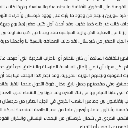
القومية مثل الحقوق الثقافية والاجتماعية والسياسية. ولهذا كانت ال
رد سوريين بالرغم من وجود ما يثبت على وجود كردستان وأجزاءه الأر
اف كانت غير ذلك كما ذكرت. وقد أحدث أول كتيب صغير (مشروع جبهة التح
لزالا في العقلية الكردوارية السياسية فقد وجدنا في كتب متداولة بين أ
الجزء الصغير من كردستان، لقد كانت انعطافه بالنسبة لنا وأعطتنا حرية
كبير للثقافة السائدة أن كان للنظام أو الأحزاب الكردية التي أصبحت عائق
لم يكن سهلا أن نرمي إثمال السياسية المترهلة والانطلاق نحو أفق ج
للقومية ونزعتهم الثورية التحريرية، وقد تجذر هذا الهدف فينا بعد أن
دمشق وفي مقدمتهم جميل بايق وكان ذروة التحول عندما التقينا بقائد
زب يتغلغلون بين جماهير الشعب الكردي في الجزء الصغير من كردستان 
مسة وثلاثون عاما. وأربعون عاما من عمر الطليعة المتجددة لحركة التحر
الشعب الكردي في شمال كردستان من الإمحاء الإنساني والنكران القومي
خيره بين الموت أو التتريك.