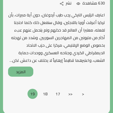
630 مشاهدة
نشر
اعترف الرئيس التركي رجب طيب أردوغان، دون أية مبررات، بأن
تركيا أغرقت أوربا باللاجئين، وقال سنفعل ذلك كلما احتجنا
لفعله، معتبرا أن العالم قد خذلهم ولم يتحمل عنهم عبء
أكثر من مليونين من المهاجرين السوريين. وشدد من لهجته
بخصوص الوضع الإقليمي، مركزا على حزب الاتحاد
الديمقراطي الكردي وجناحه العسكري ووحدات حماية
الشعب، واعتبرهما تنظيماً إرهابياً لا يختلف عن داعش. لكن…
المزيد
19
18
17
<<
<