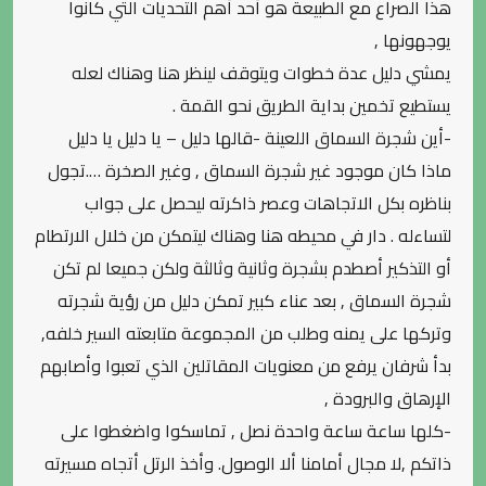
هذا الصراع مع الطبيعة هو أحد أهم التحديات التي كانوا
يوجهونها ,
يمشي دليل عدة خطوات ويتوقف لينظر هنا وهناك لعله
يستطيع تخمين بداية الطريق نحو القمة .
-أين شجرة السماق اللعينة -قالها دليل – يا دليل يا دليل
ماذا كان موجود غير شجرة السماق , وغير الصخرة ….تجول
بناظره بكل الاتجاهات وعصر ذاكرته ليحصل على جواب
لتساءله . دار في محيطه هنا وهناك ليتمكن من خلال الارتطام
أو التذكير أصطدم بشجرة وثانية وثالثة ولكن جميعا لم تكن
شجرة السماق , بعد عناء كبير تمكن دليل من رؤية شجرته
وتركها على يمنه وطلب من المجموعة متابعته السير خلفه,
بدأ شرفان يرفع من معنويات المقاتلين الذي تعبوا وأصابهم
الإرهاق والبرودة ,
-كلها ساعة ساعة واحدة نصل , تماسكوا واضغطوا على
ذاتكم ,لا مجال أمامنا ألا الوصول. وأخذ الرتل أتجاه مسيرته