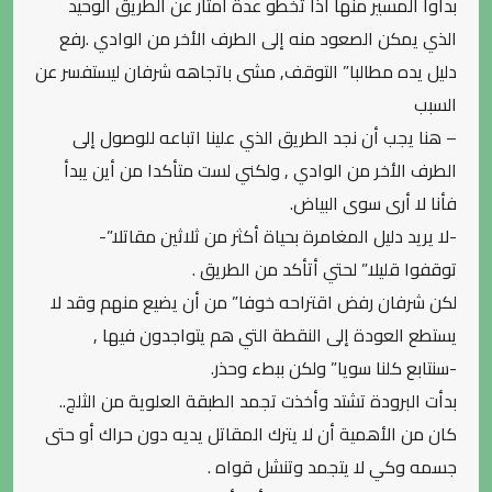
بدأوا المسير منها اذا تخطو عدة أمتار عن الطريق الوحيد
الذي يمكن الصعود منه إلى الطرف الأخر من الوادي .رفع
دليل يده مطالبا” التوقف, مشى باتجاهه شرفان ليستفسر عن
السبب
– هنا يجب أن نجد الطريق الذي علينا اتباعه للوصول إلى
الطرف الأخر من الوادي , ولكني لست متأكدا من أين يبدأ
فأنا لا أرى سوى البياض.
-لا يريد دليل المغامرة بحياة أكثر من ثلاثين مقاتلا”-
توقفوا قليلا” لحتي أتأكد من الطريق .
لكن شرفان رفض اقتراحه خوفا” من أن يضيع منهم وقد لا
يستطع العودة إلى النقطة التي هم يتواجدون فيها ,
-سنتابع كلنا سويا” ولكن ببطء وحذر.
بدأت البرودة تشتد وأخذت تجمد الطبقة العلوية من الثلج..
كان من الأهمية أن لا يترك المقاتل يديه دون حراك أو حتى
جسمه وكي لا يتجمد وتنشل قواه .