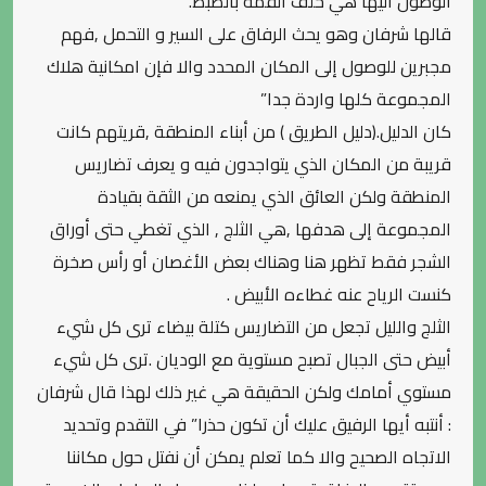
الوصول اليها هي خلف القمة بالضبط.
قالها شرفان وهو يحث الرفاق على السير و التحمل ,فهم
مجبرين للوصول إلى المكان المحدد والا فإن امكانية هلاك
المجموعة كلها واردة جدا”
كان الدليل.(دليل الطريق ) من أبناء المنطقة ,قريتهم كانت
قريبة من المكان الذي يتواجدون فيه و يعرف تضاريس
المنطقة ولكن العائق الذي يمنعه من الثقة بقيادة
المجموعة إلى هدفها ,هي الثلج , الذي تغطي حتى أوراق
الشجر فقط تظهر هنا وهناك بعض الأغصان أو رأس صخرة
كنست الرياح عنه غطاءه الأبيض .
الثلج والليل تجعل من التضاريس كتلة بيضاء ترى كل شيء
أبيض حتى الجبال تصبح مستوية مع الوديان .ترى كل شيء
مستوي أمامك ولكن الحقيقة هي غير ذلك لهذا قال شرفان
: أنتبه أيها الرفيق عليك أن تكون حذرا” في التقدم وتحديد
الاتجاه الصحيح والا كما تعلم يمكن أن نفتل حول مكاننا