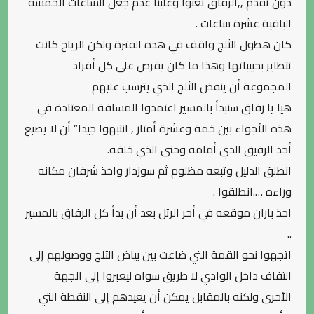
دون تقدم ,,الرفاق تعبوا وعلينا عدم جعل الساعات الخمسة
الباقية عشرة ساعات .
كان هطول الثلج واقف في هذه الفترة ولكن الرياح كانت
تتطاير بحبيباتها وهذا ما كان يفرض على كل أفراد
المجموعة أن ينفض الثلج الذي يترسب عليهم
هيا يا رفاق سنبدأ بالمسير اعتمدوا المسافة المعتادة في
هذه الأجواء بين خمة وعشرة أمتار , انتبهوا جيدا” أن لا يضيع
أحد الرفيق الذي أمامه وحتى الذي خلفه.
انطلق الدليل وتبعه مظلوم ثم سوزدار واخذ شرفان مكانه
وراءه ….انطلقوا .
اخذ باران موقعه في أخر الرتل بعد أن بدأ كل الرفاق بالمسير
..
اتجهوا نحو القمة التي ضاعت بين بياض الثلج ووصولهم إلى
التفاف داخل الوادي لا طريق سواه ليعبروا إلى الجهة
الأخرى ولكنه بالمقابل يمكن أن يعيدهم إلى النقطة التي