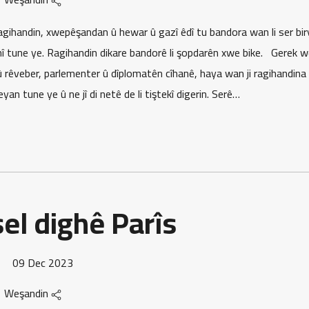
ihandin, xwepêşandan û hewar û gazî êdî tu bandora wan li ser bir
î tune ye. Ragihandin dikare bandorê li şopdarên xwe bike. Gerek w
û rêveber, parlementer û dîplomatên cîhanê, haya wan ji ragihandina
an tune ye û ne jî di netê de li tiştekî digerin. Serê…
el dighê Parîs
09 Dec 2023
Weşandin