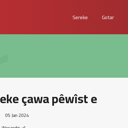
r
Sereke
Gotar
eke çawa pêwîst e
05 Jan 2024
Weşandin