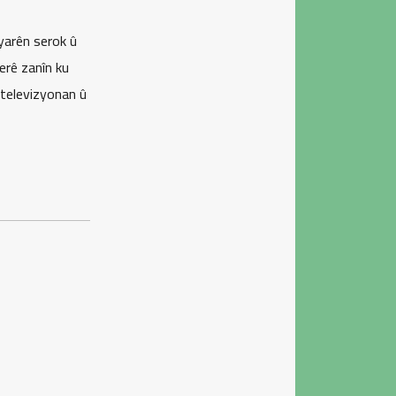
yarên serok û
erê zanîn ku
 televizyonan û