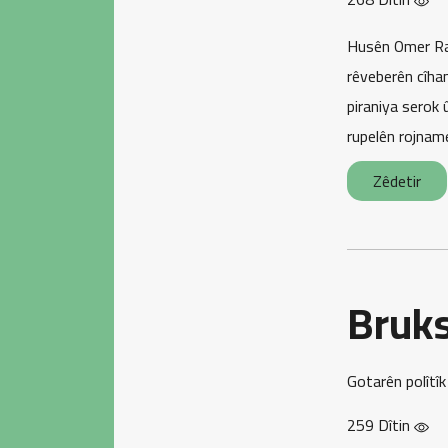
Husên Omer Rag
rêveberên cîhan
piraniya serok 
rupelên rojnamey
Zêdetir
Bruks
Gotarên polîtîk
259 Dîtin