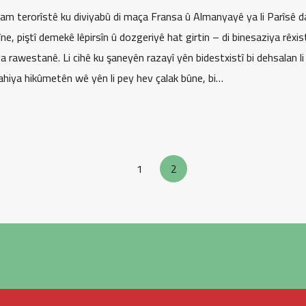
am terorîstê ku diviyabû di maça Fransa û Almanyayê ya li Parîsê da
e, piştî demekê lêpirsîn û dozgeriyê hat girtin – di binesaziya rêxist
a rawestanê. Li cihê ku şaneyên razayî yên bidestxistî bi dehsalan li
ahiya hikûmetên wê yên li pey hev çalak bûne, bi…
1
2