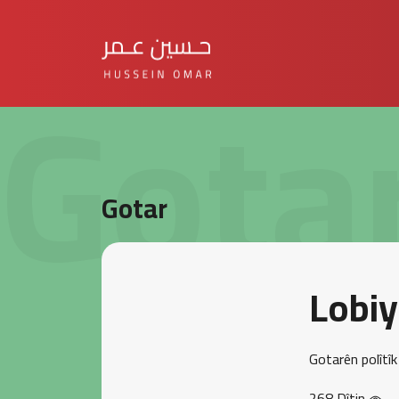
Gota
Gotar
Lobiy
Gotarên polîtîk
268 Dîtin