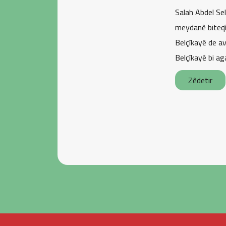
Salah Abdel Sel
meydanê biteqîn
Belçîkayê de av
Belçîkayê bi ag
Zêdetir